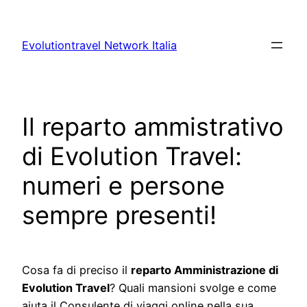
Vai
al
Evolutiontravel Network Italia
contenuto
Il reparto ammistrativo
di Evolution Travel:
numeri e persone
sempre presenti!
Cosa fa di preciso il
reparto Amministrazione di
Evolution Travel
? Quali mansioni svolge e come
aiuta il Consulente di viaggi online nella sua