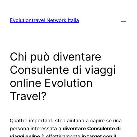
Vai
al
Evolutiontravel Network Italia
contenuto
Chi può diventare
Consulente di viaggi
online Evolution
Travel?
Quattro importanti step aiutano a capire se una
persona interessata a
diventare Consulente di
viaggi online
è effettivamente
in target con il