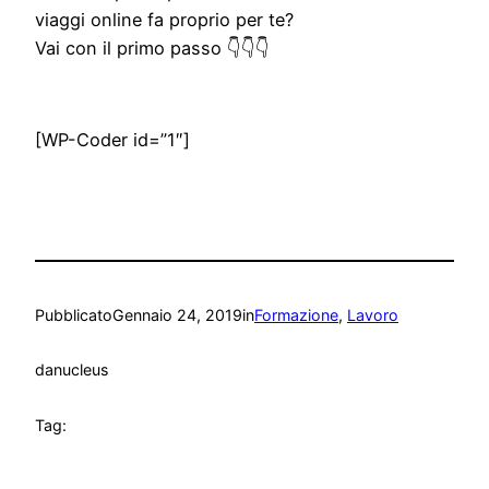
viaggi online fa proprio per te?
Vai con il primo passo 👇👇👇
[WP-Coder id=”1″]
Pubblicato
Gennaio 24, 2019
in
Formazione
, 
Lavoro
da
nucleus
Tag: