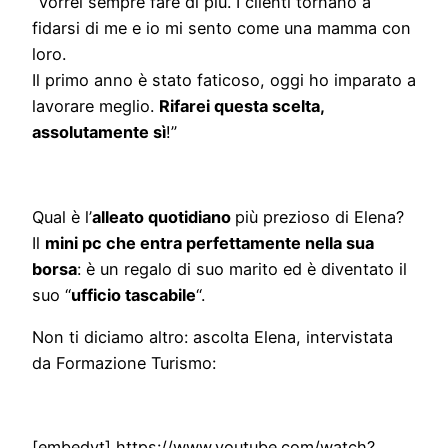
“Vorrei sempre fare di più. I clienti tornano a
fidarsi di me e io mi sento come una mamma con
loro.
Il primo anno è stato faticoso, oggi ho imparato a
lavorare meglio.
Rifarei questa scelta,
assolutamente sì
!”
Qual è l’
alleato quotidiano
più prezioso di Elena?
Il
mini pc che entra perfettamente nella sua
borsa
: è un regalo di suo marito ed è diventato il
suo “
ufficio tascabile
“.
Non ti diciamo altro: ascolta Elena, intervistata
da Formazione Turismo:
[embedyt] https://www.youtube.com/watch?