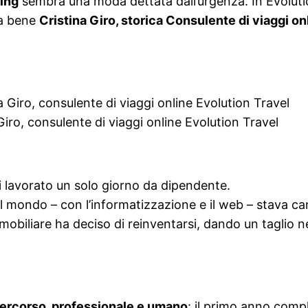
ing
sembra una moda dettata dall’urgenza. In Evolutio
ia bene
Cristina Giro, storica Consulente di viaggi onl
Giro, consulente di viaggi online Evolution Travel
lavorato un solo giorno da dipendente.
l mondo – con l’informatizzazione e il web – stava ca
mobiliare ha deciso di reinventarsi, dando un taglio n
ercorso, professionale e umano
: il primo anno comp