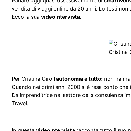
Parlare oggi quasi ossessivamente di
smartwork
vendita di viaggi online da 20 anni. Lo testimon
Ecco la sua
videointervista
.
Cristina 
Per Cristina Giro
l’autonomia è tutto:
non ha mai 
Quando nei primi anni 2000 si è resa conto che i
Da imprenditrice nel settore della consulenza im
Travel.
In questa
videointervista
racconta tutto il suo
p