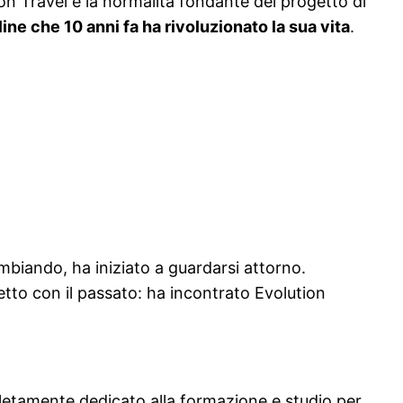
n Travel è la normalità fondante del progetto di
ine che 10 anni fa ha rivoluzionato la sua vita
.
mbiando, ha iniziato a guardarsi attorno.
etto con il passato: ha incontrato Evolution
letamente dedicato alla formazione e studio per