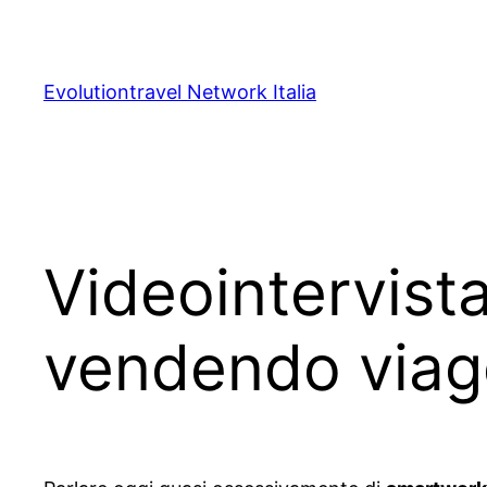
Vai
al
contenuto
Evolutiontravel Network Italia
Videointervista
vendendo viagg