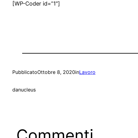
[WP-Coder id=”1″]
Pubblicato
Ottobre 8, 2020
in
Lavoro
da
nucleus
Commenti