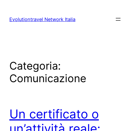
Vai
al
Evolutiontravel Network Italia
contenuto
Categoria:
Comunicazione
Un certificato o
un’attività reale: